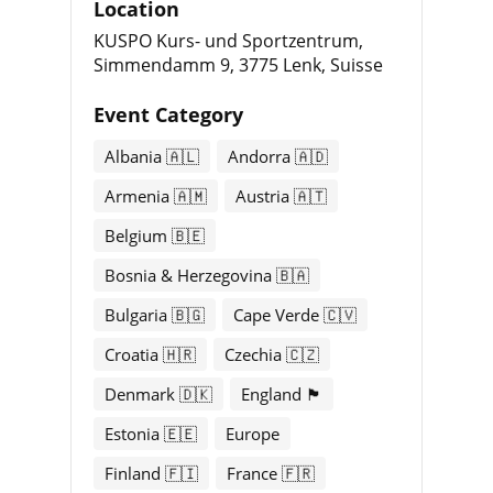
Location
KUSPO Kurs- und Sportzentrum,
Simmendamm 9, 3775 Lenk, Suisse
Event Category
Albania 🇦🇱
Andorra 🇦🇩
Armenia 🇦🇲
Austria 🇦🇹
Belgium 🇧🇪
Bosnia & Herzegovina 🇧🇦
Bulgaria 🇧🇬
Cape Verde 🇨🇻
Croatia 🇭🇷
Czechia 🇨🇿
Denmark 🇩🇰
England 🏴󠁧󠁢󠁥󠁮󠁧󠁿
Estonia 🇪🇪
Europe
Finland 🇫🇮
France 🇫🇷