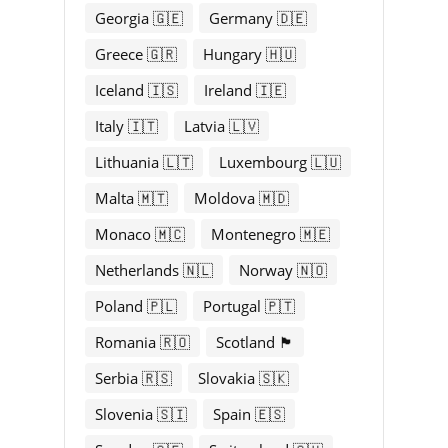
Georgia 🇬🇪
Germany 🇩🇪
Greece 🇬🇷
Hungary 🇭🇺
Iceland 🇮🇸
Ireland 🇮🇪
Italy 🇮🇹
Latvia 🇱🇻
Lithuania 🇱🇹
Luxembourg 🇱🇺
Malta 🇲🇹
Moldova 🇲🇩
Monaco 🇲🇨
Montenegro 🇲🇪
Netherlands 🇳🇱
Norway 🇳🇴
Poland 🇵🇱
Portugal 🇵🇹
Romania 🇷🇴
Scotland 🏴󠁧󠁢󠁳󠁣󠁴󠁿
Serbia 🇷🇸
Slovakia 🇸🇰
Slovenia 🇸🇮
Spain 🇪🇸