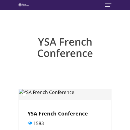
Menu
Skip
to
main
content
YSA French
Conference
YSA French Conference
1583