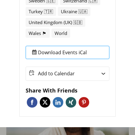
Sweden 🇸🇪
Switzerland 🇨🇭
Turkey 🇹🇷
Ukraine 🇺🇦
United Kingdom (UK) 🇬🇧
Wales 🏴󠁧󠁢󠁷󠁬󠁳󠁿
World
Download Events iCal
Add to Calendar
Share With Friends